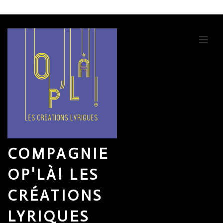
↓
passer
au
ME
contenu
principal
COMPAGNIE
OP'LÀ! LES
CRÉATIONS
LYRIQUES