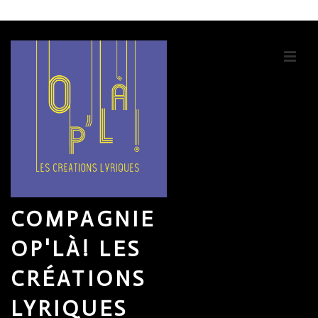
↓
passer
au
ME
contenu
principal
COMPAGNIE
OP'LÀ! LES
CRÉATIONS
LYRIQUES