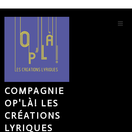
↓
passer
au
ME
contenu
principal
COMPAGNIE
OP'LÀ! LES
CRÉATIONS
LYRIQUES