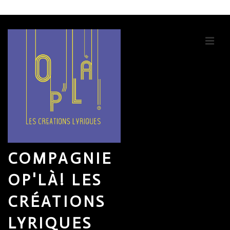
↓
passer
au
ME
contenu
principal
COMPAGNIE
OP'LÀ! LES
CRÉATIONS
LYRIQUES